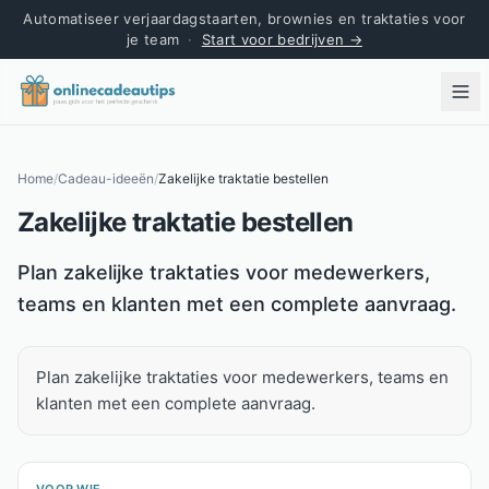
Automatiseer verjaardagstaarten, brownies en traktaties voor
je team
·
Start voor bedrijven →
Home
/
Cadeau-ideeën
/
Zakelijke traktatie bestellen
Zakelijke traktatie bestellen
Kort antwoord
Plan zakelijke traktaties voor medewerkers,
teams en klanten met een complete aanvraag.
Plan zakelijke traktaties voor medewerkers, teams en
klanten met een complete aanvraag.