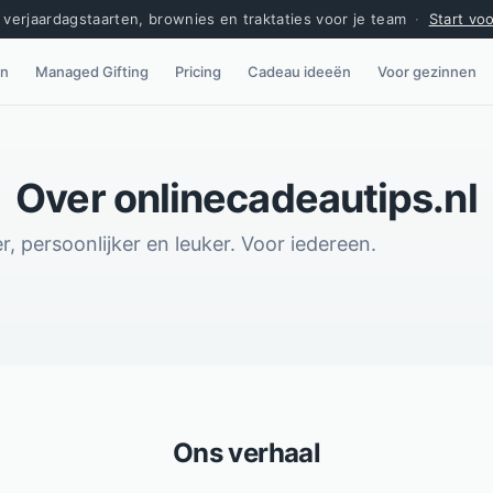
verjaardagstaarten, brownies en traktaties voor je team
·
Start vo
en
Managed Gifting
Pricing
Cadeau ideeën
Voor gezinnen
Over onlinecadeautips.nl
 persoonlijker en leuker. Voor iedereen.
Ons verhaal