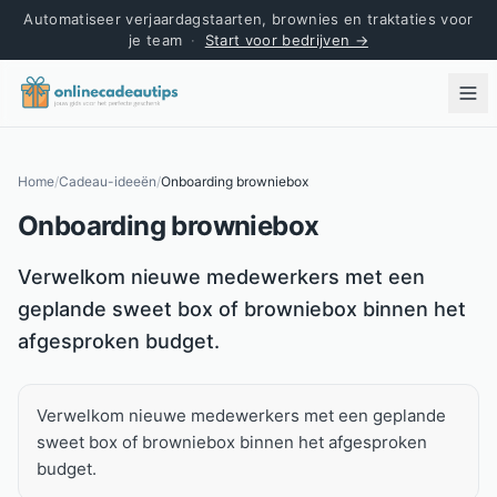
Automatiseer verjaardagstaarten, brownies en traktaties voor
je team
·
Start voor bedrijven →
Home
/
Cadeau-ideeën
/
Onboarding browniebox
Onboarding browniebox
Kort antwoord
Verwelkom nieuwe medewerkers met een
geplande sweet box of browniebox binnen het
afgesproken budget.
Verwelkom nieuwe medewerkers met een geplande
sweet box of browniebox binnen het afgesproken
budget.