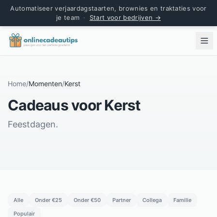
Automatiseer verjaardagstaarten, brownies en traktaties voor
je team
·
Start voor bedrijven →
Home
/
Momenten
/
Kerst
Cadeaus voor Kerst
Feestdagen.
Alle
Onder €25
Onder €50
Partner
Collega
Familie
Populair