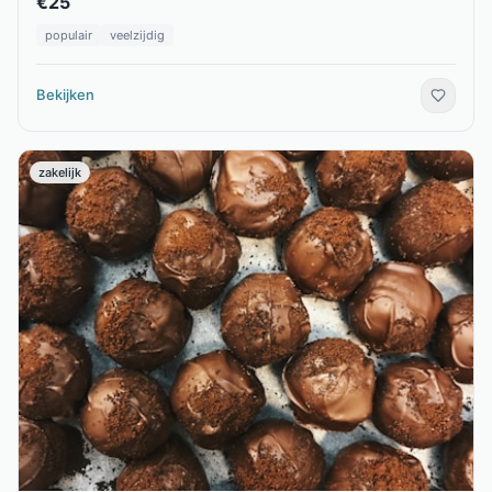
€
25
populair
veelzijdig
Bekijken
zakelijk