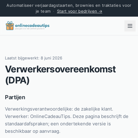
Automatiseer verjaardagstaarten, brownies en traktaties voor
je team
·
Start voor bedrijven →
Laatst bijgewerkt:
8 juni 2026
Verwerkersovereenkomst
(DPA)
Partijen
Verwerkingsverantwoordelijke: de zakelijke klant.
Verwerker: OnlineCadeauTips. Deze pagina beschrijft de
standaardafspraken; een ondertekende versie is
beschikbaar op aanvraag.