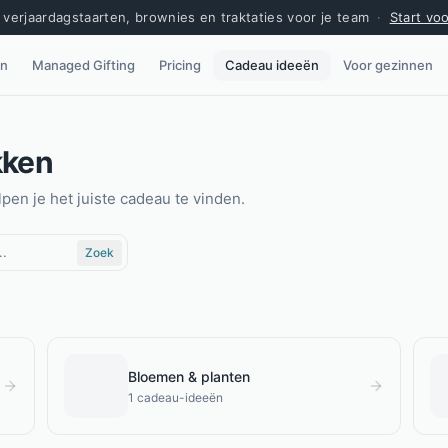
verjaardagstaarten, brownies en traktaties voor je team
·
Start vo
en
Managed Gifting
Pricing
Cadeau ideeën
Voor gezinnen
kken
pen je het juiste cadeau te vinden.
Zoek
Bloemen & planten
1
cadeau-ideeën