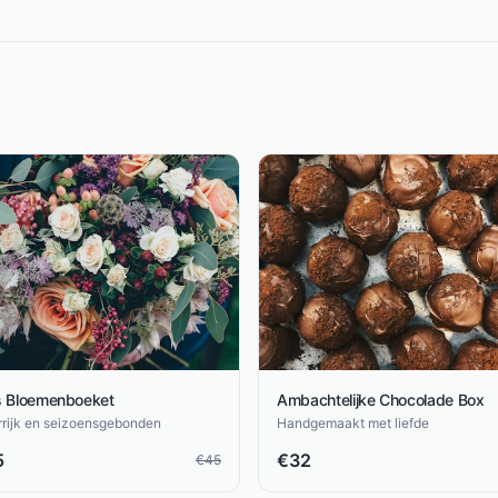
s Bloemenboeket
Ambachtelijke Chocolade Box
rrijk en seizoensgebonden
Handgemaakt met liefde
5
€
32
€
45