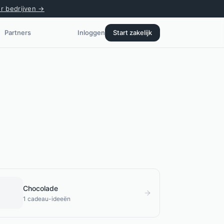
or bedrijven →
Partners
Inloggen
Start zakelijk
Chocolade
1
cadeau-ideeën