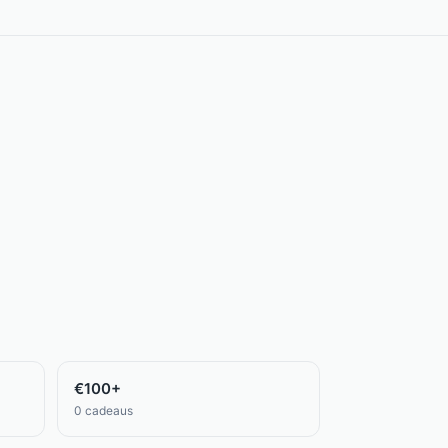
€100+
0
cadeaus