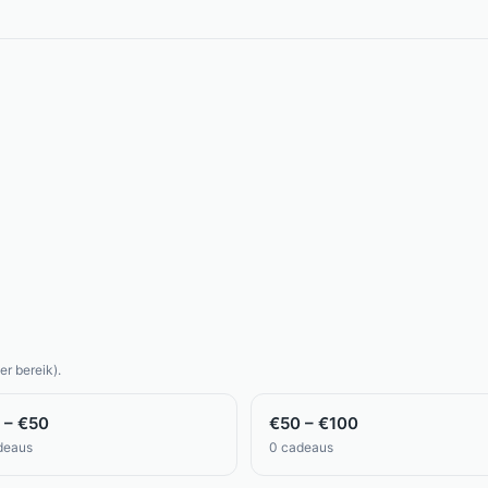
er bereik).
 – €50
€50 – €100
deaus
0
cadeaus