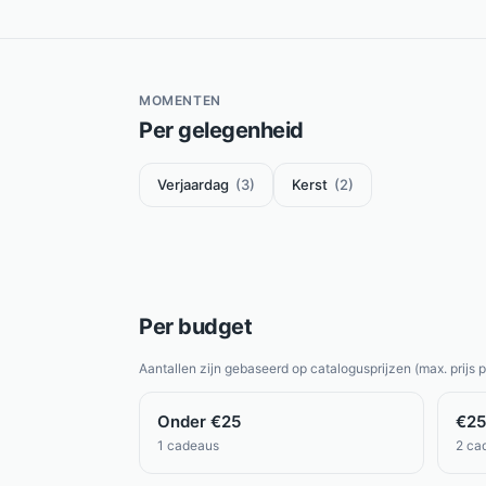
MOMENTEN
Per gelegenheid
Verjaardag
(
3
)
Kerst
(
2
)
Per budget
Aantallen zijn gebaseerd op catalogusprijzen (max. prijs p
Onder €25
€25
1
cadeaus
2
ca