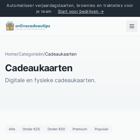
Automatiseer verjaardagstaarten, brownies en traktaties voor
je team
·
Start voor bedrijven →
Home
/
Categorieën
/
Cadeaukaarten
Cadeaukaarten
Digitale en fysieke cadeaukaarten.
Alle
Onder €25
Onder €50
Premium
Populair