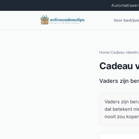
Automatiseer 
Voor bedrijv
Home
/
Cadeau-ideeën
Cadeau vo
Kort antwoord
Vaders zijn be
Vaders zijn ber
dat betekent nie
nooit zou kopen