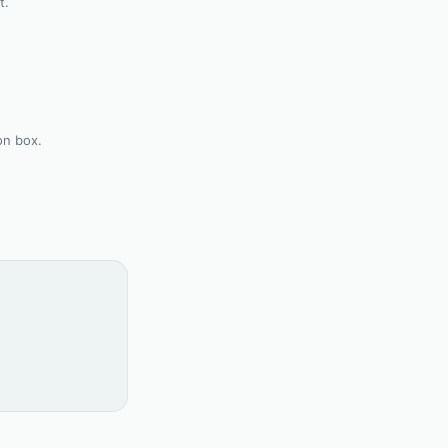
t.
on box.