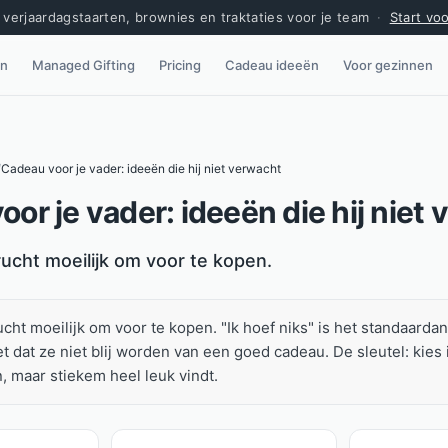
verjaardagstaarten, brownies en traktaties voor je team
·
Start vo
en
Managed Gifting
Pricing
Cadeau ideeën
Voor gezinnen
/
Cadeau voor je vader: ideeën die hij niet verwacht
or je vader: ideeën die hij niet
rucht moeilijk om voor te kopen.
ucht moeilijk om voor te kopen. "Ik hoef niks" is het standaard
t dat ze niet blij worden van een goed cadeau. De sleutel: kies ie
, maar stiekem heel leuk vindt.