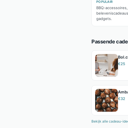
POPULAIR
BBQ-accessoires,
beleveniscadeaus
gadgets.
Passende cadea
Bol.
€
25
Amba
€
32
Bekijk alle cadeau-id