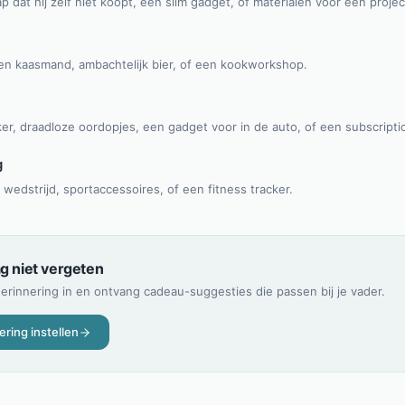
dat hij zelf niet koopt, een slim gadget, of materialen voor een projec
een kaasmand, ambachtelijk bier, of een kookworkshop.
r, draadloze oordopjes, een gadget voor in de auto, of een subscripti
g
 wedstrijd, sportaccessoires, of een fitness tracker.
g niet vergeten
herinnering in en ontvang cadeau-suggesties die passen bij je vader.
ering instellen