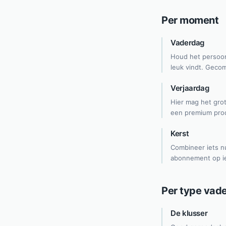
Per moment
Vaderdag
Houd het persoon
leuk vindt. Geco
Verjaardag
Hier mag het grot
een premium prod
Kerst
Combineer iets nu
abonnement op iet
Per type vad
De klusser