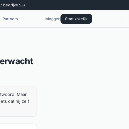
or bedrijven →
Partners
Inloggen
Start zakelijk
 verwacht
antwoord. Maar
ts dat hij zelf