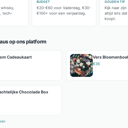
BUDGET
GOUDEN TIP
 whisky,
€20-€60 voor Vaderdag, €30-
Kijk naar zijn
, tech-
€100+ voor een verjaardag.
altijd iets dat
koopt.
us op ons platform
com Cadeaukaart
Vers Bloemenboe
€
35
chtelijke Chocolade Box
eeën