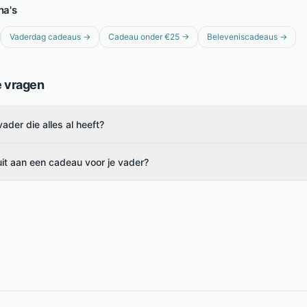
na's
Vaderdag cadeaus
→
Cadeau onder €25
→
Beleveniscadeaus
→
e vragen
ader die alles al heeft?
uit aan een cadeau voor je vader?