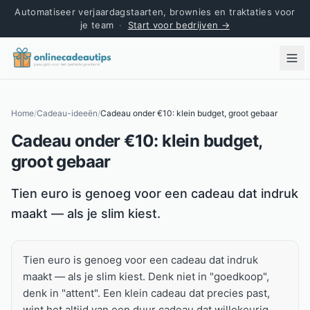
Automatiseer verjaardagstaarten, brownies en traktaties voor
je team
·
Start voor bedrijven →
Home
/
Cadeau-ideeën
/
Cadeau onder €10: klein budget, groot gebaar
Cadeau onder €10: klein budget,
groot gebaar
Kort antwoord
Tien euro is genoeg voor een cadeau dat indruk
maakt — als je slim kiest.
Tien euro is genoeg voor een cadeau dat indruk
maakt — als je slim kiest. Denk niet in "goedkoop",
denk in "attent". Een klein cadeau dat precies past,
wint het altijd van een duur cadeau dat willekeurig