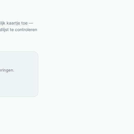
ijk kaartje toe —
ijst te controleren
eringen.