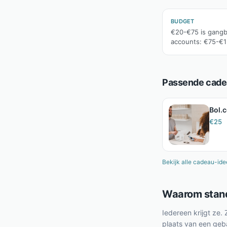
BUDGET
€20-€75 is gangb
accounts: €75-€1
Passende cadea
Bol.
€
25
Bekijk alle cadeau-id
Waarom stand
Iedereen krijgt ze.
plaats van een gebaa