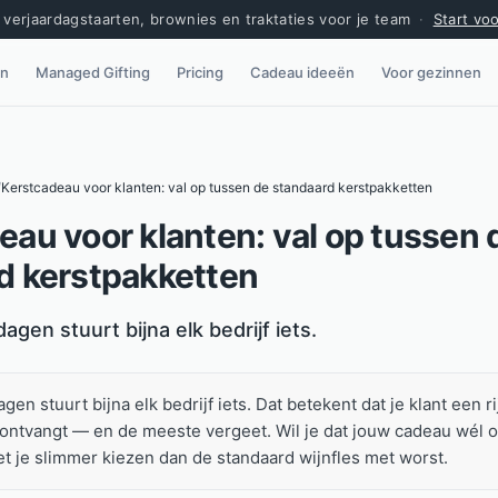
verjaardagstaarten, brownies en traktaties voor je team
·
Start vo
en
Managed Gifting
Pricing
Cadeau ideeën
Voor gezinnen
/
Kerstcadeau voor klanten: val op tussen de standaard kerstpakketten
eau voor klanten: val op tussen 
d kerstpakketten
gen stuurt bijna elk bedrijf iets.
en stuurt bijna elk bedrijf iets. Dat betekent dat je klant een ri
 ontvangt — en de meeste vergeet. Wil je dat jouw cadeau wél
 je slimmer kiezen dan de standaard wijnfles met worst.