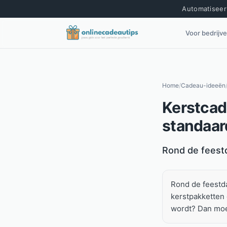
Automatiseer 
Voor bedrijv
Home
/
Cadeau-ideeën
Kerstcad
standaar
Kort antwoord
Rond de feestda
Rond de feestdag
kerstpakketten
wordt? Dan moet