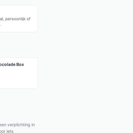
al, persoonlijk of
.
ocolade Box
een verplichting in
oor iets