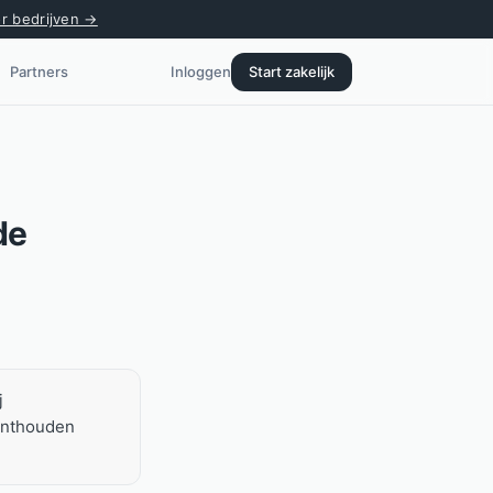
or bedrijven →
Partners
Inloggen
Start zakelijk
de
j
 onthouden