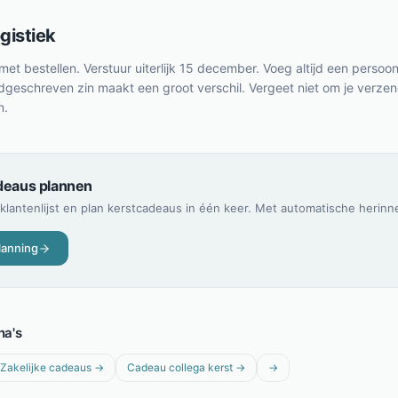
gistiek
et bestellen. Verstuur uiterlijk 15 december. Voeg altijd een persoonl
dgeschreven zin maakt een groot verschil. Vergeet niet om je verzendl
n.
deaus plannen
 klantenlijst en plan kerstcadeaus in één keer. Met automatische herinn
lanning
na's
Zakelijke cadeaus
→
Cadeau collega kerst
→
→