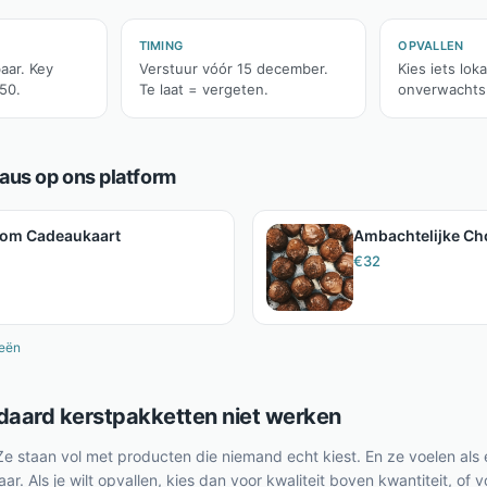
TIMING
OPVALLEN
aar. Key
Verstuur vóór 15 december.
Kies iets loka
50.
Te laat = vergeten.
onverwachts
us op ons platform
com Cadeaukaart
Ambachtelijke Ch
€
32
eeën
aard kerstpakketten niet werken
 Ze staan vol met producten die niemand echt kiest. En ze voelen als 
r. Als je wilt opvallen, kies dan voor kwaliteit boven kwantiteit, of v