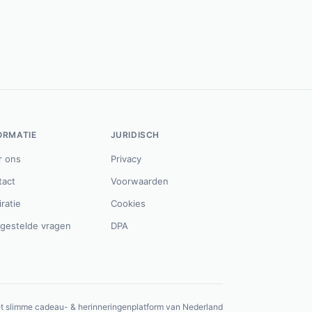
ORMATIE
JURIDISCH
r ons
Privacy
tact
Voorwaarden
iratie
Cookies
lgestelde vragen
DPA
t slimme cadeau- & herinneringenplatform van Nederland