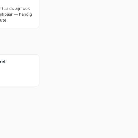
ftcards zijn ook
chikbaar — handig
nute.
ket