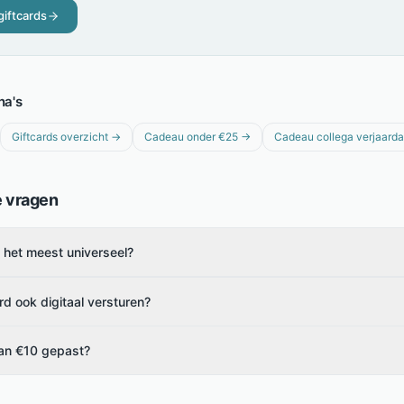
giftcards
na's
Giftcards overzicht
→
Cadeau onder €25
→
Cadeau collega verjaard
e vragen
s het meest universeel?
rd ook digitaal versturen?
van €10 gepast?