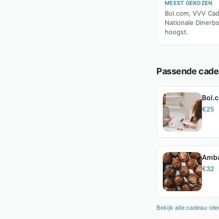
MEEST GEKOZEN
Bol.com, VVV Cad
Nationale Dinerb
hoogst.
Passende cadea
Bol.
€
25
Amba
€
32
Bekijk alle cadeau-id