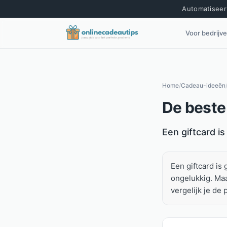
Automatiseer 
Voor bedrijv
Home
/
Cadeau-ideeën
De beste 
Kort antwoord
Een giftcard i
Een giftcard is 
ongelukkig. Maa
vergelijk je de 