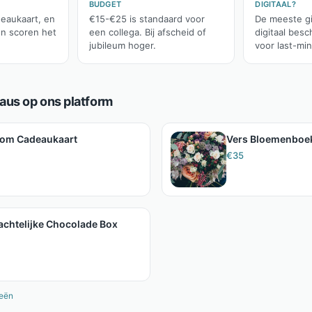
BUDGET
DIGITAAL?
eaukaart, en
€15-€25 is standaard voor
De meeste gi
on scoren het
een collega. Bij afscheid of
digitaal bes
jubileum hoger.
voor last-mi
us op ons platform
com Cadeaukaart
Vers Bloemenboe
€
35
chtelijke Chocolade Box
eeën