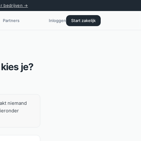
or bedrijven →
Partners
Inloggen
Start zakelijk
kies je?
maakt niemand
Hieronder