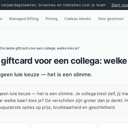
verjaardagstaarten, brownies en traktaties voor je team
·
Start vo
en
Managed Gifting
Pricing
Cadeau ideeën
Voor gezinnen
/
De beste giftcard voor een collega: welke kies je?
giftcard voor een collega: welke 
s geen luie keuze — het is een slimme.
geen luie keuze — het is een slimme. Je collega kiest zelf, jij 
r welke kaart kies je? De verschillen zijn groter dan je denkt. 
populairste opties op prijs, bruikbaarheid en geschiktheid.